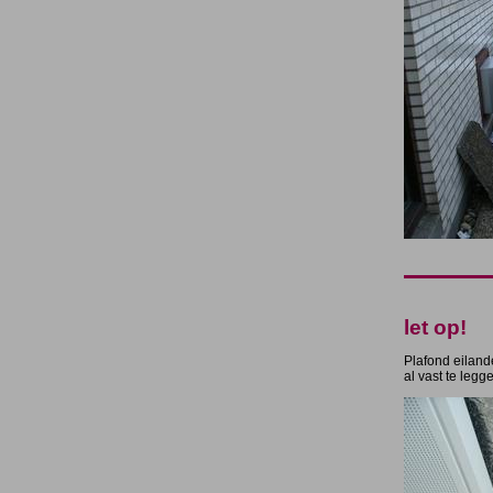
let op!
Plafond eiland
al vast te legg