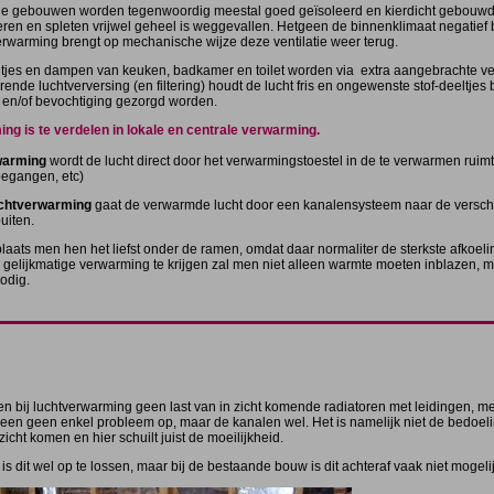
 gebouwen worden tegenwoordig meestal goed geïsoleerd en kierdicht gebouwd. Dit 
eren en spleten vrijwel geheel is weggevallen. Hetgeen de binnenklimaat negatief 
rwarming brengt op mechanische wijze deze ventilatie weer terug.
tjes en dampen van keuken, badkamer en toilet worden via extra aangebrachte ven
rende luchtverversing (en filtering) houdt de lucht fris en ongewenste stof-deeltjes 
 en/of bevochtiging gezorgd worden.
ng is te verdelen in lokale en centrale verwarming.
rwarming
wordt de lucht direct door het verwarmingstoestel in de te verwarmen ruimt
oegangen, etc)
luchtverwarming
gaat de verwarmde lucht door een kanalensysteem naar de verschi
uiten.
laats men hen het liefst onder de ramen, omdat daar normaliter de sterkste afkoelin
elijkmatige verwarming te krijgen zal men niet alleen warmte moeten inblazen, ma
odig.
:
en bij luchtverwarming geen last van in zicht komende radiatoren met leidingen, me
een geen enkel probleem op, maar de kanalen wel. Het is namelijk niet de bedoeling
zicht komen en hier schuilt juist de moeilijkheid.
s dit wel op te lossen, maar bij de bestaande bouw is dit achteraf vaak niet mogelijk