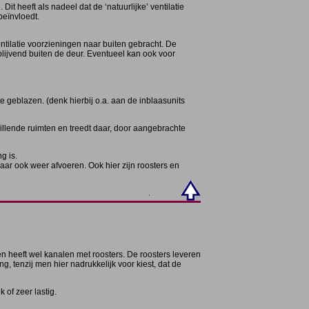
heeft als nadeel dat de ‘natuurlijke’ ventilatie
beïnvloedt.
tilatie voorzieningen naar buiten gebracht. De
blijvend buiten de deur.
Eventueel kan ook voor
e geblazen. (denk hierbij o.a. aan de inblaasunits
llende ruimten en treedt daar, door aangebrachte
g is.
ar ook weer afvoeren. Ook hier zijn roosters en
n heeft wel kanalen met roosters. De roosters leveren
, tenzij men hier nadrukkelijk voor kiest, dat de
 of zeer lastig.