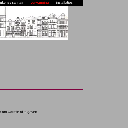
ukens / sanitair
verwarming
installaties
n om warmte af te geven.