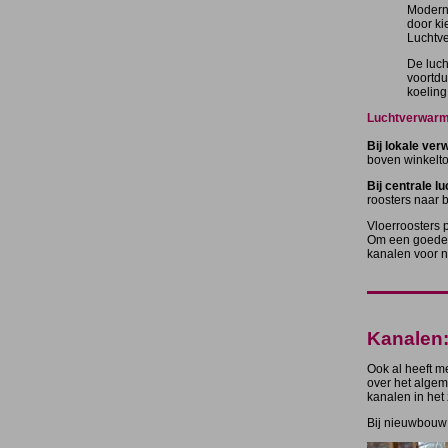
Moderne
door ki
Luchtve
De luch
voortdu
koeling
Luchtverwarmi
Bij lokale ve
boven winkelt
Bij centrale 
roosters naar b
Vloerroosters p
Om een goede g
kanalen voor n
Kanalen
Ook al heeft m
over het algem
kanalen in het 
Bij nieuwbouw i