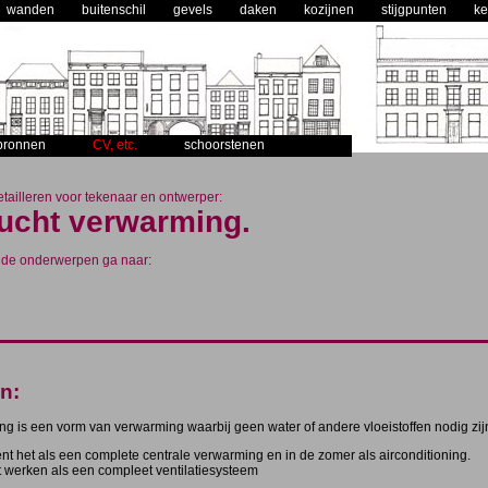
wanden
buitenschil
gevels
daken
kozijnen
stijgpunten
ke
bronnen
CV, etc.
schoorstenen
ailleren voor tekenaar en ontwerper:
lucht verwarming.
nde onderwerpen ga naar:
n:
g is een vorm van verwarming waarbij geen water of andere vloeistoffen nodig zij
ent het als een complete centrale verwarming en in de zomer als airconditioning.
 werken als een compleet ventilatiesysteem