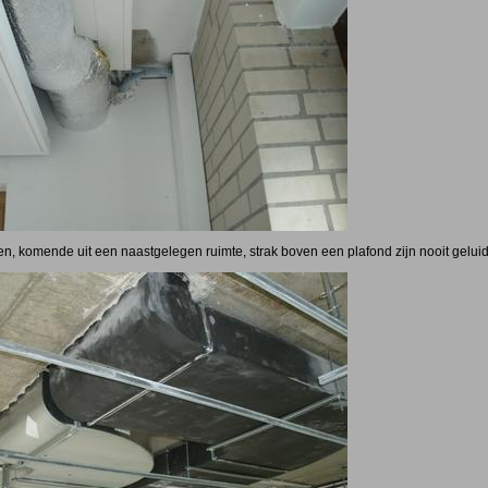
en, komende uit een naastgelegen ruimte, strak boven een plafond zijn nooit geluiddi