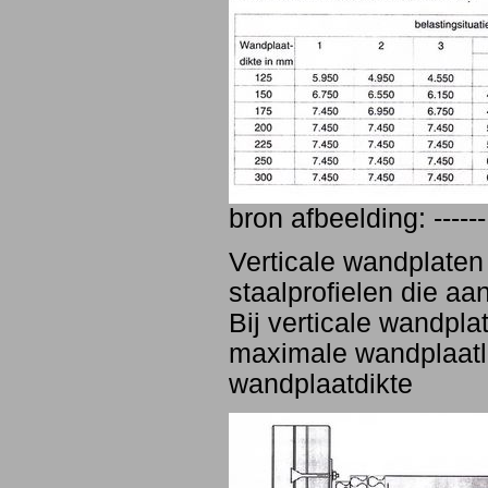
bron afbeelding: ------
Verticale wandplaten
staalprofielen die a
Bij verticale wandpl
maximale wandplaatl
wandplaatdikte