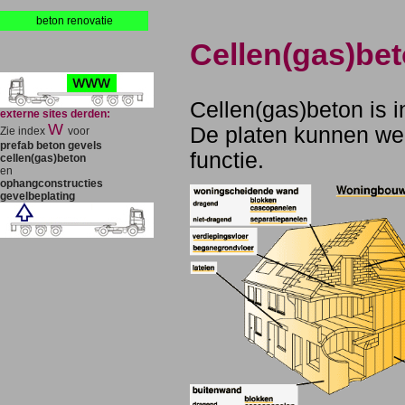
beton renovatie
Cellen(gas)be
Cellen(gas)beton is i
externe sites derden:
W
De platen kunnen we
Zie index
voor
prefab beton gevels
functie.
cellen(gas)beton
en
ophangconstructies
gevelbeplating