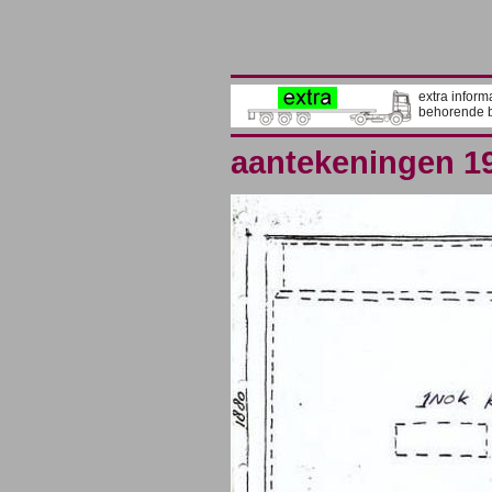
extra inform
behorende b
aantekeningen 1