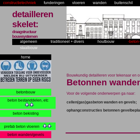
constructietechniek
funderingen
vloeren
wanden
buitenschil
detailleren
skelet:
draagstructuur
bouwsystemen
algemeen
traditioneel + divers
houtbouw
-beton-
staalbouw
Bouwkundig detailleren voor tekenaar en o
Betonnen wanden
betonbouw
Voor de volgende onderwerpen ga naar:
beton bestanddelen, etc
cellen(gas)gasbeton wanden en gevels;
ophangconstructies betonnen gevelbepla
beton bekisting
prefab beton vloeren
beton wanden/gevels