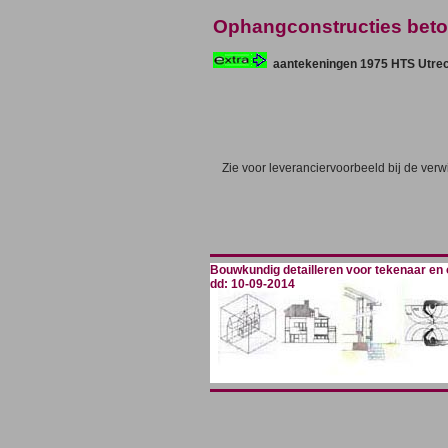
Ophangconstructies beto
aantekeningen 1975 HTS Utre
Zie voor leveranciervoorbeeld bij de verw
Bouwkundig detailleren voor tekenaar en
dd: 10-09-2014