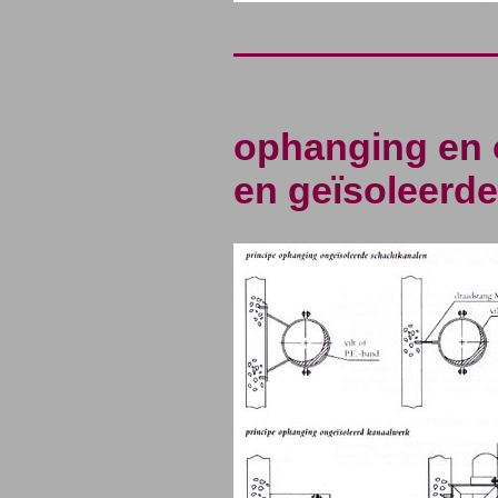
ophanging en 
en geïsoleerde