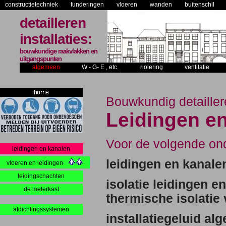
constructietechniek
funderingen
vloeren
wanden
buitenschil
detailleren
installaties:
bouwkundige raakvlakken en
uitgangspunten
algemeen
W - G- E , etc.
riolering
ventilatie
Bouwkundig detailler
Leidingen en
Voor de volgende on
leidingen en kanalen
leidingen en kanale
vloeren en leidingen
leidingschachten
isolatie leidingen 
de meterkast
thermische isolatie
afdichtingssystemen
installatiegeluid al