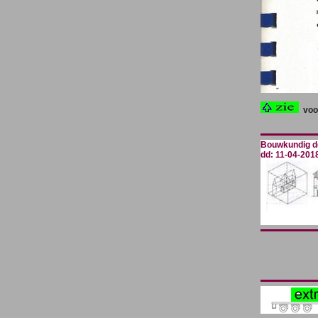
voo
Bouwkundig de
dd: 11-04-201