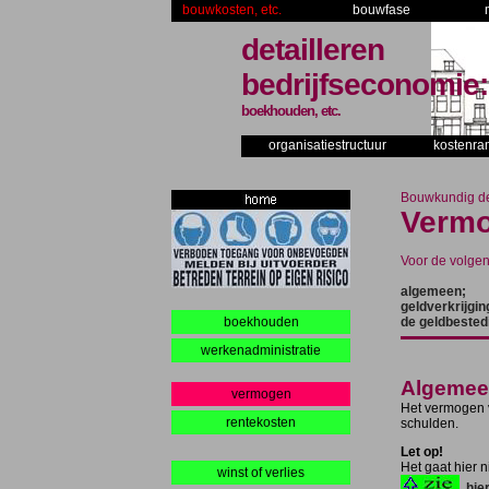
bouwkosten, etc.
bouwfase
detailleren
bedrijfseconomie:
boekhouden, etc.
organisatiestructuur
kostenra
Bouwkundig det
Vermo
Voor de volge
algemeen;
geldverkrijging
boekhouden
de geldbested
werkenadministratie
Algemee
vermogen
Het vermogen 
rentekosten
schulden.
Let op!
Het gaat hier n
winst of verlies
hie