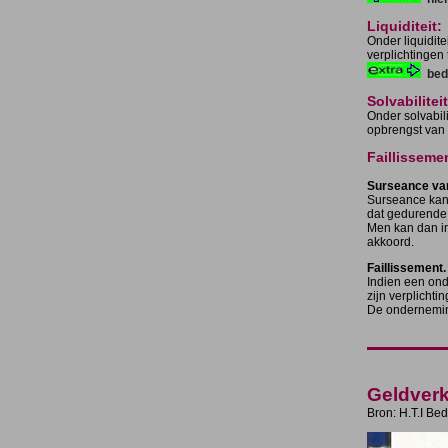
Liquiditeit:
Onder liquidit
verplichtingen 
bed
Solvabiliteit
Onder solvabil
opbrengst van
Faillisseme
Surseance van
Surseance kan 
dat gedurende 
Men kan dan in
akkoord.
Faillissement.
Indien een ond
zijn verplichti
De onderneming
Geldverkr
Bron: H.T.I Bed