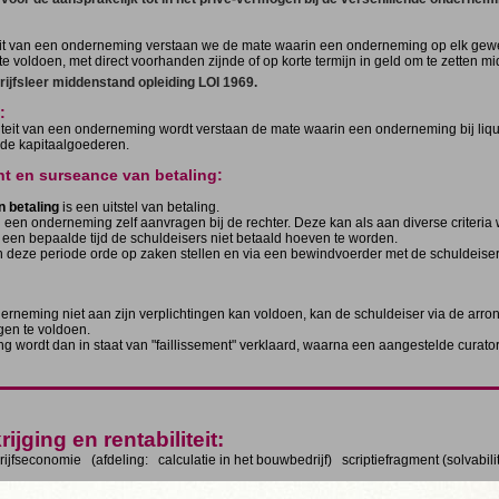
eit van een onderneming verstaan we de mate waarin een onderneming op elk gewen
te voldoen, met direct voorhanden zijnde of op korte termijn in geld om te zetten m
rijfsleer middenstand opleiding LOI 1969.
:
iteit van een onderneming wordt verstaan de mate waarin een onderneming bij liquida
 de kapitaalgoederen.
nt en surseance van betaling:
 betaling
is een uitstel van betaling.
een onderneming zelf aanvragen bij de rechter. Deze kan als aan diverse criteria
een bepaalde tijd de schuldeisers niet betaald hoeven te worden.
 deze periode orde op zaken stellen en via een bewindvoerder met de schuldeise
erneming niet aan zijn verplichtingen kan voldoen, kan de schuldeiser via de a
ngen te voldoen.
 wordt dan in staat van "faillissement" verklaard, waarna een aangestelde curator
ijging en rentabiliteit:
rijfseconomie (afdeling: calculatie in het bouwbedrijf) scriptiefragment (solvabilite