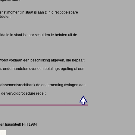
st moment in staat is aan zijn direct opeisbare
iddelen.
tie in staat is haar schulden te betalen uit de
 wordt voldaan een beschikking afgeven, die bepaalt
rs onderhandelen over een betalingsregeling of een
rrondissementsrechtbank de onderneming dwingen aan
 de vervolgprocedure regelt.
it liquiditeit) HTI 1984