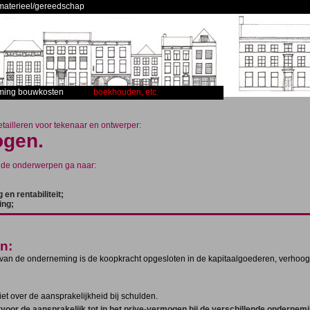
materieel/gereedschap
ming bouwkosten
boekhouden, etc.
ailleren voor tekenaar en ontwerper:
gen.
nde onderwerpen ga naar:
 en rentabiliteit;
ing;
n:
van de onderneming is de koopkracht opgesloten in de kapitaalgoederen, verhoog
iet over de aansprakelijkheid bij schulden.
rvoor de aansprakelijk tot in het prive-vermogen bij de verschillende onderne