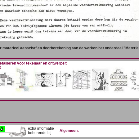
r materieel aanschaf en doorberekening aan de werken het onderdeel "Materie
tailleren voor tekenaar en ontwerper:
8
extra informatie
Algemeen:
behorende bij: