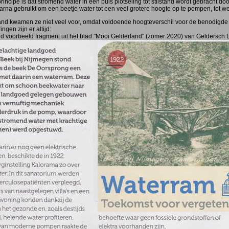
rincipe is dat stromend water in een buis plotseling tot stilstand wordt gebracht doo
arna gebruikt om een beetje water tot een veel grotere hoogte op te pompen, tot wel
and kwamen ze niet veel voor, omdat voldoende hoogteverschil voor de benodigde 
ngen zijn er altijd:
d voorbeeld fragment uit het blad "Mooi Gelderland" (zomer 2020) van Geldersch