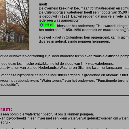
noot!
De overheid keek niet toe, maar trof maatregelen en stimu
De Culemborgse watertoren heeft een hoogte van 35,00 m
is gebouwd in 1911. Dat wil zeggen dat nog vele, vele jare
iedereen was aangesloten.
hiervoor het onderwerp "Het waterleidingne
het onderdeel "1850-1950 (techniek en maatschappij)".
Hoewel ik niet in Culemborg ben opgegroeid, kan ik uit mij
diverse in gebruik zijnde pompen herinneren.
or de drinkwatervoorziening zijn, door moderne technieken zoals elektrische pomp
eidde deze technische ontwikkeling tot de sloop van flink wat watertorens.
e activiteiten van o.a. de Nederlandse Watertoren Stichting kwam er langzaam m
voor deze bijzondere categorie industrieel erfgoed is groeiende en afbraak is nie
rvoor het subonderwerp "Watertorens" van het onderwerp "Functionele torens"
typologiën".
rram:
is een pomp die waterkracht gebruikt om te kunnen pompen.
kan bijvoorbeeld in een rivier met een klein waterverval gebruikt worden om water
gebruik.