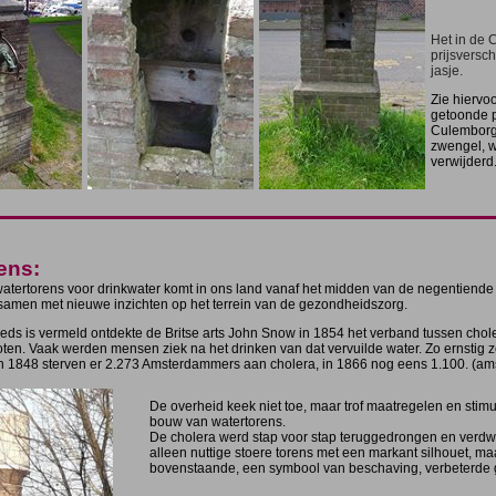
Het in de
prijsversch
jasje.
Zie hiervoo
getoonde p
Culemborg
zwengel, w
verwijderd
ens:
tertorens voor drinkwater komt in ons land vanaf het midden van de negentiend
samen met nieuwe inzichten op het terrein van de gezondheidszorg.
eeds is vermeld ontdekte de Britse arts John Snow in 1854 het verband tussen chole
oten. Vaak werden mensen ziek na het drinken van dat vervuilde water. Zo ernstig z
In 1848 sterven er 2.273 Amsterdammers aan cholera, in 1866 nog eens 1.100. (a
De overheid keek niet toe, maar trof maatregelen en stim
bouw van watertorens.
De cholera werd stap voor stap teruggedrongen en verdwee
alleen nuttige stoere torens met een markant silhouet, ma
bovenstaande, een symbool van beschaving, verbeterde 