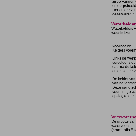
zij vervangen
en dorpsbeel
Her en der zi
deze waren ni
Waterkelder
Waterkelders v
weeshuizen.
Voorbeeld:
Kelders voorm
Links de werfk
vervolgens de
daarna de kel
en de kelder v
De kelder van
van het achter
Deze gang sch
voormalige wat
opslagkelder.
Verswaterb
De grootte van
watervoorzien
(bron: http://