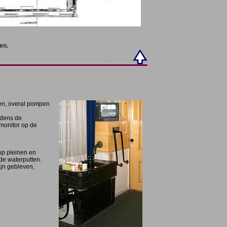
en.
den, overal pompen
jdens de
monitor op de
op pleinen en
e waterputten.
ijn gebleven,