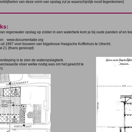
rblijfselen van deze vorm van opslag zul je waarschijnlijk nooit tegenkomen)
ks:
 van regenwater opslag op zolder in een watertank kom je bij oude panden af en to
n: www.documentatie.org
uit 1897 voor bouwen van bijgebouw Haagsche Koffiehuis te Utrecht.
t 21 (thans gesloopt)
erdieping is te zien de wateropslagtank.
 verzwaarde vloer welke nodig was om het gewicht te
n)