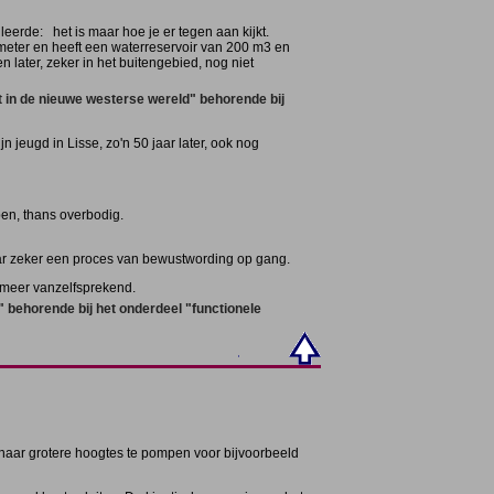
leerde: het is maar hoe je er tegen aan kijkt.
eter en heeft een waterreservoir van 200 m3 en
n later, zeker in het buitengebied, nog niet
t in de nieuwe westerse wereld" behorende bij
n jeugd in Lisse, zo'n 50 jaar later, ook nog
en, thans overbodig.
aar zeker een proces van bewustwording op gang.
t meer vanzelfsprekend.
 behorende bij het onderdeel "functionele
 naar grotere hoogtes te pompen voor bijvoorbeeld