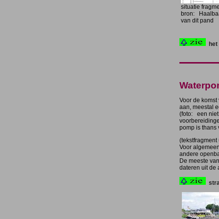
situatie frag
bron: Haalbaa
van dit pand
het
Waterpo
Voor de komst 
aan, meestal e
(foto: een nie
voorbereiding
pomp is thans
(tekstfragment 
Voor algemeen 
andere openba
De meeste van 
dateren uit de
str