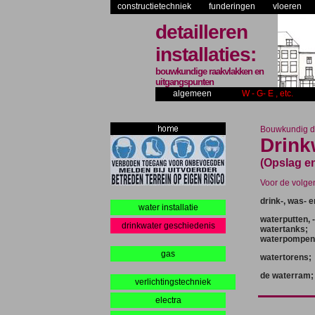
constructietechniek
funderingen
vloeren
detailleren
installaties:
bouwkundige raakvlakken en
uitgangspunten
algemeen
W - G- E , etc.
Bouwkundig de
Drink
(Opslag e
Voor de volge
drink-, was- 
water installatie
waterputten, 
drinkwater geschiedenis
watertanks;
waterpompen
gas
watertorens;
de waterram;
verlichtingstechniek
electra