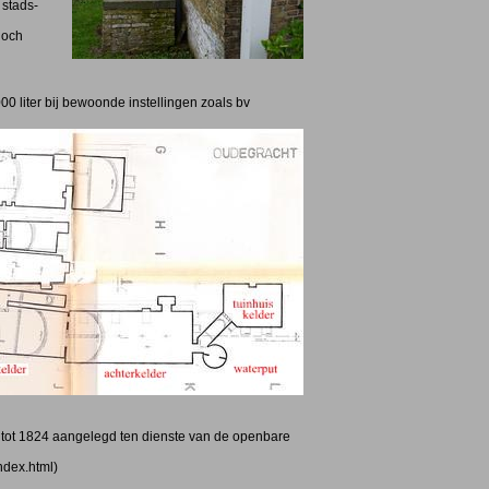
 stads-
doch
00 liter bij bewoonde instellingen zoals bv
 tot 1824 aangelegd ten dienste van de openbare
ndex.html)