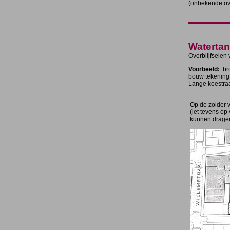
(onbekende ove
Watertan
Overblijfselen
Voorbeeld:
bro
bouw tekening 
Lange koestraa
Op de zolder v
(let tevens op
kunnen drage