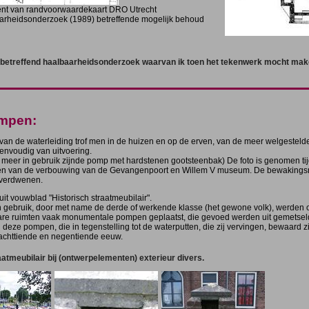
ment van randvoorwaardekaart DRO Utrecht
rheidsonderzoek (1989) betreffende mogelijk behoud
 betreffend haalbaarheidsonderzoek waarvan ik toen het tekenwerk mocht mak
mpen:
van de waterleiding trof men in de huizen en op de erven, van de meer welgestel
envoudig van uitvoering.
t meer in gebruik zijnde pomp met hardstenen gootsteenbak) De foto is genomen ti
en van de verbouwing van de Gevangenpoort en Willem V museum. De bewakings
 verdwenen.
uit vouwblad "Historisch straatmeubilair".
gebruik, door met name de derde of werkende klasse (het gewone volk), werden 
re ruimten vaak monumentale pompen geplaatst, die gevoed werden uit gemetseld
deze pompen, die in tegenstelling tot de waterputten, die zij vervingen, bewaard z
 achttiende en negentiende eeuw.
aatmeubilair bij (ontwerpelementen) exterieur divers.