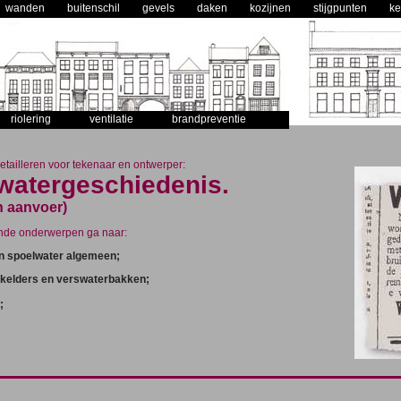
wanden
buitenschil
gevels
daken
kozijnen
stijgpunten
ke
riolering
ventilatie
brandpreventie
tailleren voor tekenaar en ontwerper:
watergeschiedenis.
n aanvoer)
nde onderwerpen ga naar:
en spoelwater algemeen;
-kelders en verswaterbakken;
;