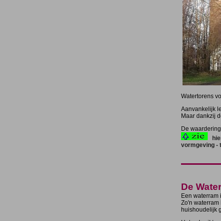
Watertorens vo
Aanvankelijk l
Maar dankzij d
De waardering 
hie
vormgeving - 
De Wate
Een waterram 
Zo'n waterram 
huishoudelijk 