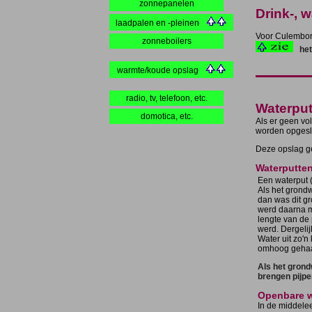
zonnepanelen
Drink-, 
laadpalen en -pleinen
Voor Culemborg
zonneboilers
het
warmte/koude opslag
radio, tv, telefoon, etc.
Waterput
domotica, etc.
Als er geen v
worden opgesl
Deze opslag ge
Waterputten
Een waterput 
Als het grondw
dan was dit gr
werd daarna m
lengte van de 
werd. Dergeli
Water uit zo'
omhoog gehaa
Als het grond
brengen pijp
Openbare w
In de middele