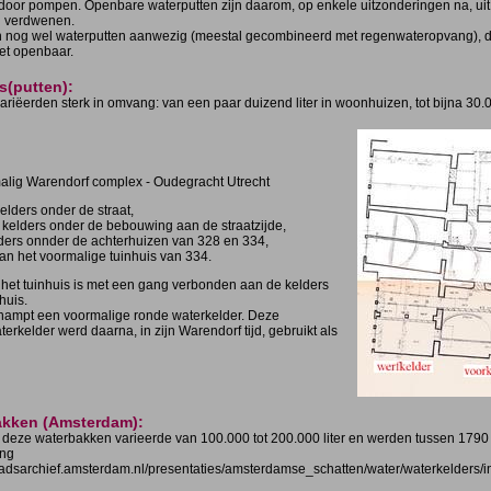
 door pompen. Openbare waterputten zijn daarom, op enkele uitzonderingen na, uit
d verdwenen.
jn nog wel waterputten aanwezig (meestal gecombineerd met regenwateropvang), 
et openbaar.
s(putten):
ariëerden sterk in omvang: van een paar duizend liter in woonhuizen, tot bijna 30.0
alig Warendorf complex - Oudegracht Utrecht
elders onder de straat,
 kelders onder de bebouwing aan de straatzijde,
ders onnder de achterhuizen van 328 en 334,
an het voormalige tuinhuis van 334.
 het tuinhuis is met een gang verbonden aan de kelders
huis.
ampt een voormalige ronde waterkelder. Deze
erkelder werd daarna, in zijn Warendorf tijd, gebruikt als
akken (Amsterdam):
 deze waterbakken varieerde van 100.000 tot 200.000 liter en werden tussen 1790
ing
stadsarchief.amsterdam.nl/presentaties/amsterdamse_schatten/water/waterkelders/i