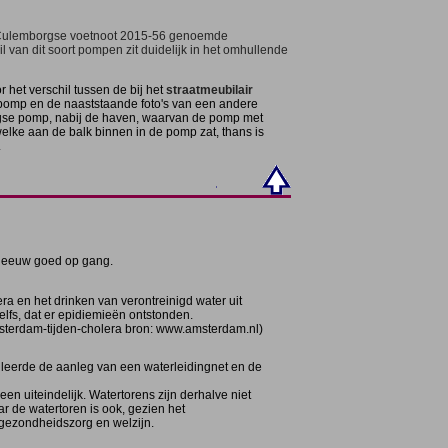
 Culemborgse voetnoot 2015-56 genoemde
il van dit soort pompen zit duidelijk in het omhullende
r het verschil tussen de bij het
straatmeubilair
omp en de naaststaande foto's van een andere
se pomp, nabij de haven, waarvan de pomp met
elke aan de balk binnen in de pomp zat, thans is
.
e eeuw goed op gang.
ra en het drinken van verontreinigd water uit
elfs, dat er epidiemieën ontstonden.
msterdam-tijden-cholera bron: www.amsterdam.nl)
uleerde de aanleg van een waterleidingnet en de
n uiteindelijk. Watertorens zijn derhalve niet
ar de watertoren is ook, gezien het
gezondheidszorg en welzijn.