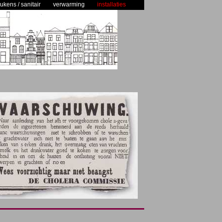
ukens / sanitair
verwarming
installaties