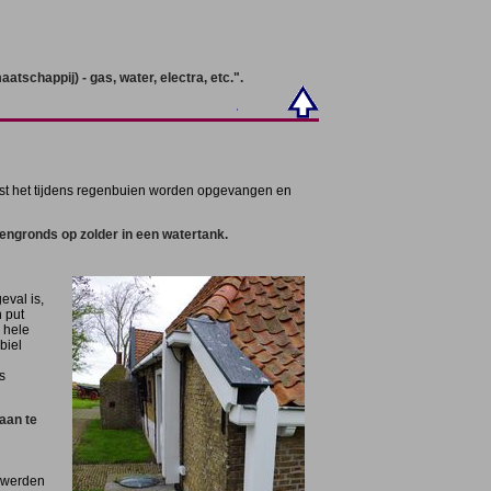
schappij) - gas, water, electra, etc.".
st het tijdens regenbuien worden opgevangen en
engronds op zolder in een watertank.
eval is,
 put
 hele
biel
s
 aan te
n werden