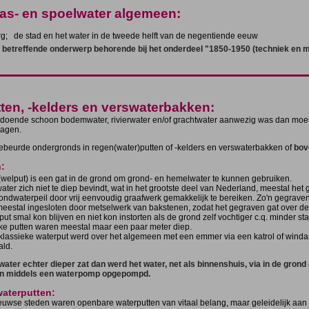
was- en spoelwater algemeen:
; de stad en het water in de tweede helft van de negentiende eeuw
 betreffende onderwerp behorende bij het onderdeel "1850-1950 (techniek en maat
ten, -kelders en verswaterbakken:
oldoende schoon bodemwater, rivierwater en/of grachtwater aanwezig was dan moe
agen.
beurde ondergronds in regen(water)putten of -kelders en verswaterbakken of
bov
:
(welput) is een gat in de grond om grond- en hemelwater te kunnen gebruiken.
ater zich niet te diep bevindt, wat in het grootste deel van Nederland, meestal het g
ondwaterpeil door vrij eenvoudig graafwerk gemakkelijk te bereiken. Zo'n gegraven
eestal ingesloten door metselwerk van bakstenen, zodat het gegraven gat over de
put smal kon blijven en niet kon instorten als de grond zelf vochtiger c.q. minder sta
jke putten waren meestal maar een paar meter diep.
n klassieke waterput werd over het algemeen met een emmer via een katrol of winda
ld.
water echter dieper zat dan werd het water, net als binnenshuis, via in de grond
en middels een waterpomp opgepompd.
aterputten:
euwse steden waren openbare waterputten van vitaal belang, maar geleidelijk aa