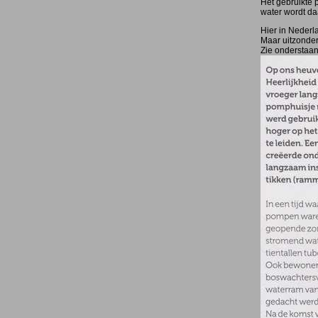
Het gebruikte p
water wordt da
Hier in Nederl
Maar uitzonderi
Zie onderstaan