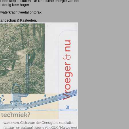
r een klep te sluiten. De kinetische energie van het
 dertig keer hoger.
waterkracht veelal ontbrak.
 Landschap & Kasteelen.